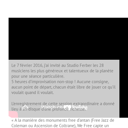
Le 7 février 2016, j’ai invité au Studio Ferber les 28
musiciens les plus généreux et talentueux de la planète
pour une séance particulière.
5 heures d’improvisation non-stop ! Aucune consigne,
aucun point de départ, chacun était libre de jouer ce qu’il
voulait quand il voulait.
L’enregistrement de cette session extraordinaire a donné
lieu à un disque d’une profonde richesse.
« A la manière des monuments free d’antan (Free Jazz de
Coleman ou Ascension de Coltrane), We Free capte un