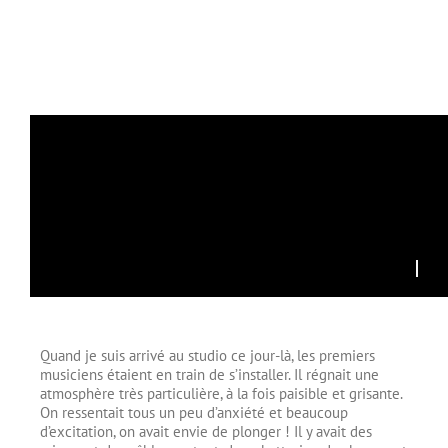
Quand je suis arrivé au studio ce jour-là, les premiers
musiciens étaient en train de s’installer. Il régnait une
atmosphère très particulière, à la fois paisible et grisante.
On ressentait tous un peu d’anxiété et beaucoup
d’excitation, on avait envie de plonger ! Il y avait des