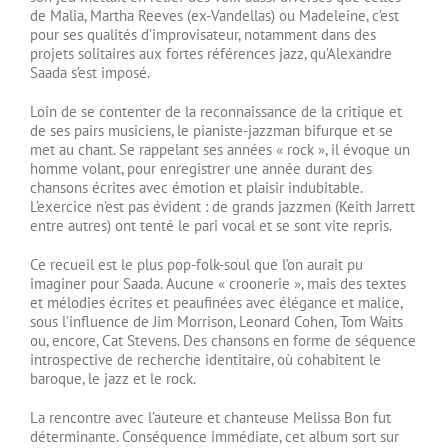
de Malia, Martha Reeves (ex-Vandellas) ou Madeleine, c’est
pour ses qualités d’improvisateur, notamment dans des
projets solitaires aux fortes références jazz, qu’Alexandre
Saada s’est imposé.
Loin de se contenter de la reconnaissance de la critique et
de ses pairs musiciens, le pianiste-jazzman bifurque et se
met au chant. Se rappelant ses années « rock », il évoque un
homme volant, pour enregistrer une année durant des
chansons écrites avec émotion et plaisir indubitable.
L’exercice n’est pas évident : de grands jazzmen (Keith Jarrett
entre autres) ont tenté le pari vocal et se sont vite repris.
Ce recueil est le plus pop-folk-soul que l’on aurait pu
imaginer pour Saada. Aucune « croonerie », mais des textes
et mélodies écrites et peaufinées avec élégance et malice,
sous l’influence de Jim Morrison, Leonard Cohen, Tom Waits
ou, encore, Cat Stevens. Des chansons en forme de séquence
introspective de recherche identitaire, où cohabitent le
baroque, le jazz et le rock.
La rencontre avec l’auteure et chanteuse Melissa Bon fut
déterminante. Conséquence immédiate, cet album sort sur