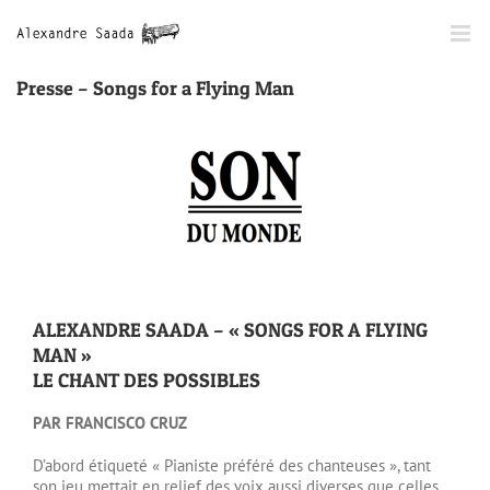
Passer
au
contenu
Presse – Songs for a Flying Man
ALEXANDRE SAADA – « SONGS FOR A FLYING
MAN »
LE CHANT DES POSSIBLES
PAR FRANCISCO CRUZ
D’abord étiqueté « Pianiste préféré des chanteuses », tant
son jeu mettait en relief des voix aussi diverses que celles